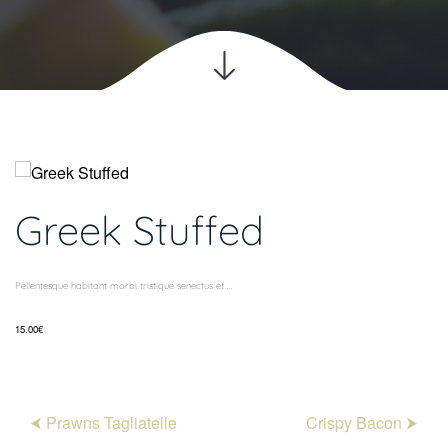
Greek Stuffed
Pellentesque habitant morbi tristique senectus et ...
15.00€
⮜ Prawns Tagliatelle
Crispy Bacon ⮞