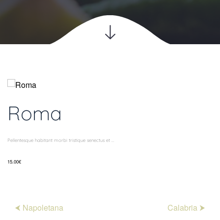
Roma
Pellentesque habitant morbi tristique senectus et ...
15.00€
⮜ Napoletana
Calabria ⮞