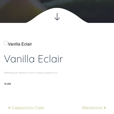
Vanilla Eclair
Pellentesque habitant morbi tristique senectus et ...
15.00€
⮜ Cappuccino Cake
Macaroons ⮞